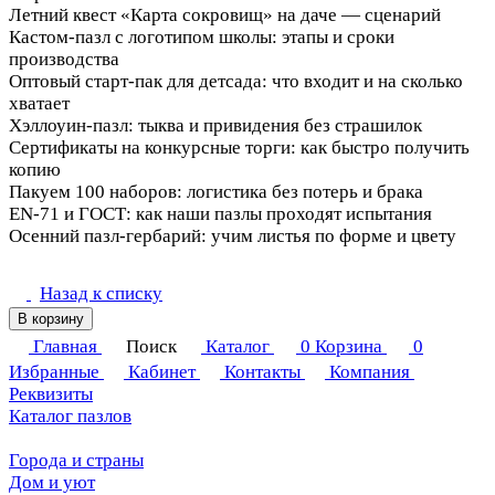
Летний квест «Карта сокровищ» на даче — сценарий
Сезонные наборы и события
Кастом‑пазл с логотипом школы: этапы и сроки
Оптовые закупки и нормативы
производства
Оптовый старт‑пак для детсада: что входит и на сколько
Оптовые закупки и нормативы
хватает
Хэллоуин‑пазл: тыква и привидения без страшилок
Сезонные наборы и события
Сертификаты на конкурсные торги: как быстро получить
Оптовые закупки и нормативы
копию
Пакуем 100 наборов: логистика без потерь и брака
Оптовые закупки и нормативы
EN‑71 и ГОСТ: как наши пазлы проходят испытания
Оптовые закупки и нормативы
Осенний пазл-гербарий: учим листья по форме и цвету
Сезонные наборы и события
Назад к списку
В корзину
Главная
Поиск
Каталог
0
Корзина
0
Избранные
Кабинет
Контакты
Компания
Реквизиты
Каталог пазлов
Города и страны
Дом и уют