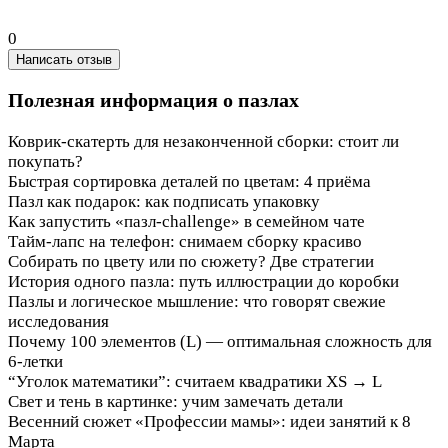
0
Написать отзыв
Полезная информация о пазлах
Коврик-скатерть для незаконченной сборки: стоит ли
Домашние традиции и лайфхаки
покупать?
Быстрая сортировка деталей по цветам: 4 приёма
Домашние традиции и лайфхаки
Пазл как подарок: как подписать упаковку
Домашние традиции и лайфхаки
Как запустить «пазл-challenge» в семейном чате
Домашние традиции и лайфхаки
Тайм‑лапс на телефон: снимаем сборку красиво
Домашние традиции и лайфхаки
Собирать по цвету или по сюжету? Две стратегии
Домашние традиции и лайфхаки
История одного пазла: путь иллюстрации до коробки
История, культура, коллекционирование
Пазлы и логическое мышление: что говорят свежие
Развивающее использование
исследования
Почему 100 элементов (L) — оптимальная сложность для
Конструкция и безопасность пазлов Picstick
6‑летки
“Уголок математики”: считаем квадратики XS → L
Развивающее использование
Свет и тень в картинке: учим замечать детали
Развивающее использование
Весенний сюжет «Профессии мамы»: идеи занятий к 8
Сезонные наборы и события
Марта