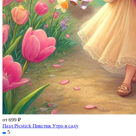
от 699 ₽
Пазл Picstick Пикстик Утро в саду
5