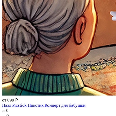
от 699 ₽
Пазл Picstick Пикстик Концерт для бабушки
0
0