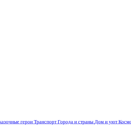
казочные герои
Транспорт
Города и страны
Дом и уют
Косм