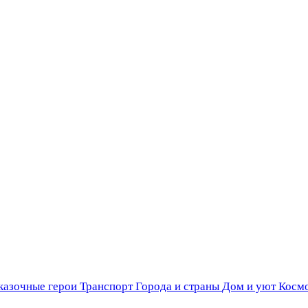
казочные герои
Транспорт
Города и страны
Дом и уют
Косм