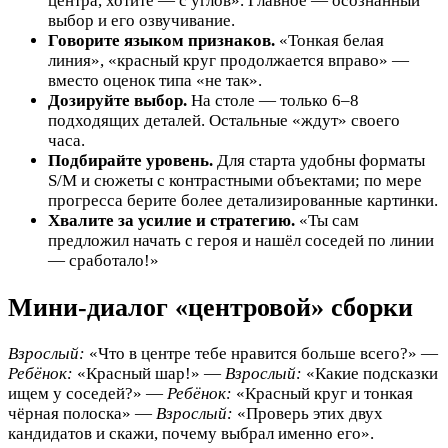
центра, хотите — с углов». Главное — осознанный
выбор и его озвучивание.
Говорите языком признаков.
«Тонкая белая
линия», «красный круг продолжается вправо» —
вместо оценок типа «не так».
Дозируйте выбор.
На столе — только 6–8
подходящих деталей. Остальные «ждут» своего
часа.
Подбирайте уровень.
Для старта удобны форматы
S/M и сюжеты с контрастными объектами; по мере
прогресса берите более детализированные картинки.
Хвалите за усилие и стратегию.
«Ты сам
предложил начать с героя и нашёл соседей по линии
— сработало!»
Мини-диалог «центровой» сборки
Взрослый:
«Что в центре тебе нравится больше всего?» —
Ребёнок:
«Красный шар!» —
Взрослый:
«Какие подсказки
ищем у соседей?» —
Ребёнок:
«Красный круг и тонкая
чёрная полоска» —
Взрослый:
«Проверь этих двух
кандидатов и скажи, почему выбрал именно его».