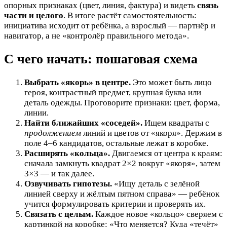
опорных признаках (цвет, линия, фактура) и видеть
связь
части и целого
. В итоге растёт самостоятельность:
инициатива исходит от ребёнка, а взрослый — партнёр и
навигатор, а не «контролёр правильного метода».
С чего начать: пошаговая схема
Выбрать «якорь» в центре.
Это может быть лицо
героя, контрастный предмет, крупная буква или
деталь одежды. Проговорите признаки: цвет, форма,
линии.
Найти ближайших «соседей».
Ищем квадраты с
продолжением
линий и цветов от «якоря». Держим в
поле 4–6 кандидатов, остальные лежат в коробке.
Расширять «кольца».
Двигаемся от центра к краям:
сначала замкнуть квадрат 2×2 вокруг «якоря», затем
3×3 — и так далее.
Озвучивать гипотезы.
«Ищу деталь с зелёной
линией сверху и жёлтым пятном справа» — ребёнок
учится формулировать критерии и проверять их.
Связать с целым.
Каждое новое «кольцо» сверяем с
картинкой на коробке: «Что меняется? Куда «течёт»