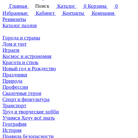
Главная
Поиск
Каталог
0
Корзина
0
Избранные
Кабинет
Контакты
Компания
Реквизиты
Каталог пазлов
Города и страны
Дом и уют
Играем
Космос и астрономия
Красота и стиль
Новый год и Рождество
Праздники
Природа
Профессии
Сказочные герои
Спорт и физкультура
Транспорт
Труд и творческие хобби
Учимся Хочу всё знать
География
История
Правила безопасности