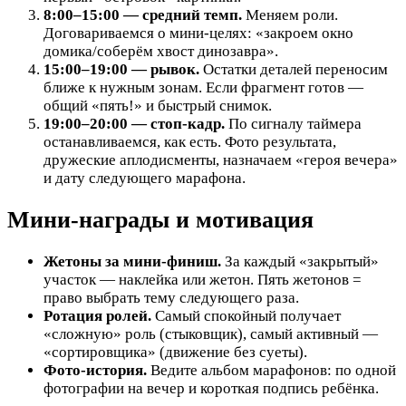
8:00–15:00 — средний темп.
Меняем роли.
Договариваемся о мини-целях: «закроем окно
домика/соберём хвост динозавра».
15:00–19:00 — рывок.
Остатки деталей переносим
ближе к нужным зонам. Если фрагмент готов —
общий «пять!» и быстрый снимок.
19:00–20:00 — стоп-кадр.
По сигналу таймера
останавливаемся, как есть. Фото результата,
дружеские аплодисменты, назначаем «героя вечера»
и дату следующего марафона.
Мини-награды и мотивация
Жетоны за мини-финиш.
За каждый «закрытый»
участок — наклейка или жетон. Пять жетонов =
право выбрать тему следующего раза.
Ротация ролей.
Самый спокойный получает
«сложную» роль (стыковщик), самый активный —
«сортировщика» (движение без суеты).
Фото-история.
Ведите альбом марафонов: по одной
фотографии на вечер и короткая подпись ребёнка.